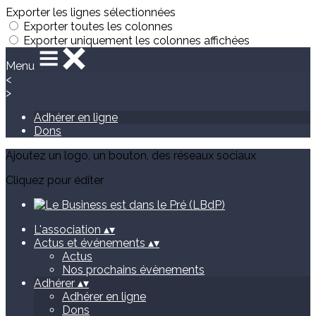
Exporter les lignes sélectionnées
Exporter toutes les colonnes
Exporter uniquement les colonnes affichées
Menu
<
>
Adhérer en ligne
Dons
Ajoutez un logo, un bouton, des réseaux sociaux
Cliquez pour éditer
L'association
▴
▾
Actus et événements
▴
▾
Actus
Nos prochains évènements
Adhérer
▴
▾
Adhérer en ligne
Dons