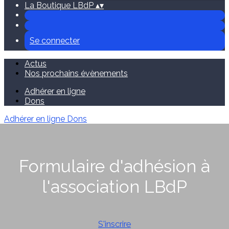
La Boutique LBdP
▴
▾
Se connecter
Actus
Nos prochains évènements
Adhérer en ligne
Dons
Adhérer en ligne
Dons
Formulaire d'adhésion à
l'association LBdP
S'inscrire